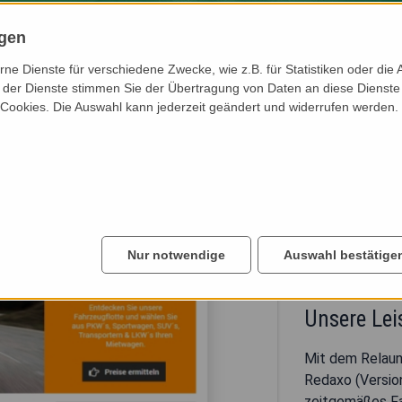
ngen
e Dienste für verschiedene Zwecke, wie z.B. für Statistiken oder die 
der Dienste stimmen Sie der Übertragung von Daten an diese Dienste
 Cookies. Die Auswahl kann jederzeit geändert und widerrufen werden.
ZUR WEBSEITE
Autovermiet
AVS Autov
Nur notwendige
Auswahl bestätige
Autovermietung
Unsere Le
Mit dem Relaun
Redaxo (Version
zeitgemäßes Fac