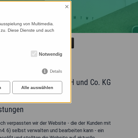
×
Ausspielung von Multimedia.
 zu. Diese Dienste und auch
Übersicht
Notwendig
Details
ung Schulz
ermietung Schulz GmbH und Co. KG
n
Alle auswählen
 in Bad Salzungen und Eisenach
istungen
ch verpassten wir der Website - die der Kunden mit
4. 6) selbst verwalten und bearbeiten kann - ein
elift und stellten die Website auf aktuelle