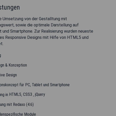
istungen
 Umsetzung von der Gestalltung mit
gswert, sowie die optimale Darstellung auf
t und Smartphone. Zur Realisierung wurden neueste
es Responsive Designs mit Hilfe von HTML5 und
t.
g
gn & Konzeption
ive Design
ionskonzept für PC, Tablet und Smartphone
HTML5
CSS3
jQuery
ng in
,
,
rung mit Redaxo (4.6)
denspezifische Module