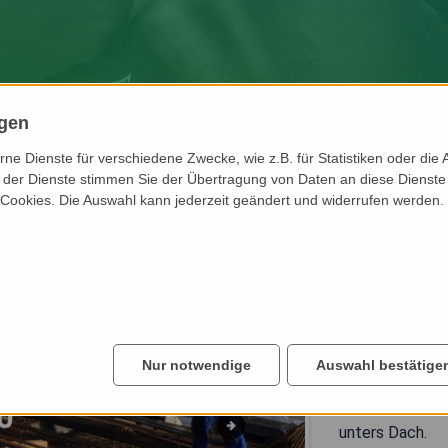
ngen
e Dienste für verschiedene Zwecke, wie z.B. für Statistiken oder die 
der Dienste stimmen Sie der Übertragung von Daten an diese Dienste
 Cookies. Die Auswahl kann jederzeit geändert und widerrufen werden.
ZUR WEBSEITE
B.S.M GmbH 
B.S.M. – 
Nur notwendige
Auswahl bestätige
Ob Wohnhaus od
B.S.M. GmbH bri
unters Dach.