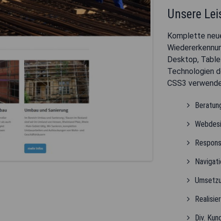
Unsere Le
Komplette neue
Wiedererkennun
Desktop, Table
Technologien d
CSS3 verwende
Beratun
Webdesi
Respons
Navigat
Umsetzu
Realisie
Div. Kun