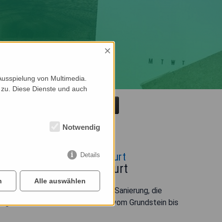
×
Ausspielung von Multimedia.
 zu. Diese Dienste und auch
Übersicht
Notwendig
Bauunternehmen in Frankfurt
Details
Bauunternehmen Frankfurt
n
Alle auswählen
er Gewerbebau, ob Umbau oder Sanierung, die
ngt Qualität auf die Baustelle – vom Grundstein bis