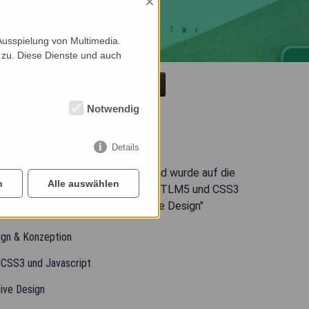
×
Ausspielung von Multimedia.
 zu. Diese Dienste und auch
Übersicht
Notwendig
Details
kfurt
kam ein zeitgemäßes Facelift und wurde auf die
n
Alle auswählen
Technologien umgestellt. Neben HTLM5 und CSS3
r für die Website im ein „Responsive Design"
gn & Konzeption
CSS3 und Javascript
ive Design