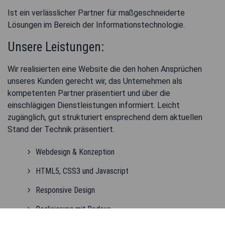
Ist ein verlässlicher Partner für maßgeschneiderte
Lösungen im Bereich der Informationstechnologie.
Unsere Leistungen:
Wir realisierten eine Website die den hohen Ansprüchen
unseres Kunden gerecht wir, das Unternehmen als
kompetenten Partner präsentiert und über die
einschlägigen Dienstleistungen informiert. Leicht
zugänglich, gut strukturiert ensprechend dem aktuellen
Stand der Technik präsentiert.
Webdesign & Konzeption
HTML5, CSS3 und Javascript
Responsive Design
Realisierung mit Redaxo