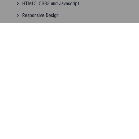
HTML5, CSS3 und Javascript
Responsive Design
Realisierung mit Redaxo (5)
Ladezeitoptimierung
Bildbearbeitung
© 2002 - 2026
24 Jahre Webdesign aus Frankfurt
Home
Kontakt
Impressum
Datenschutz
Datenschutz-Einstellungen
Mein-Office Webdesign, Broßstr. 2, 60487 Frankfurt/M, Tel.:
069 380